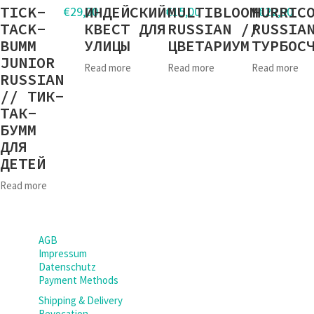
TICK-
ИНДЕЙСКИЙ
MULTIBLOOM
HURRIC
€
29,00
€
15,00
€
22,90
TACK-
КВЕСТ ДЛЯ
RUSSIAN //
RUSSIA
BUMM
УЛИЦЫ
ЦВЕТАРИУМ
ТУРБОС
JUNIOR
Read more
Read more
Read more
RUSSIAN
// ТИК-
ТАК-
БУММ
ДЛЯ
ДЕТЕЙ
Read more
AGB
Impressum
Datenschutz
Payment Methods
Shipping & Delivery
Revocation