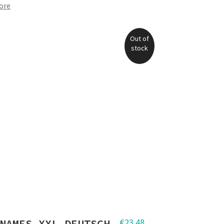
ore
Out of
stock
NAMES XXL DEUTSCH
€
23,48