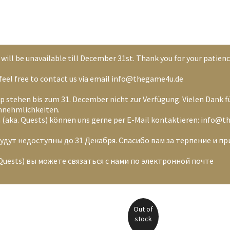
will be unavailable till December 31st. Thank you for your patien
s) feel free to contact us via email info@thegame4u.de
p stehen bis zum 31. December nicht zur Verfügung. Vielen Dank f
annehmlichkeiten.
en (aka. Quests) können uns gerne per E-Mail kontaktieren: info@
будут недоступны до 31 Декабря. Спасибо вам за терпение и п
uests) вы можете связаться с нами по электронной почте
Out of
stock