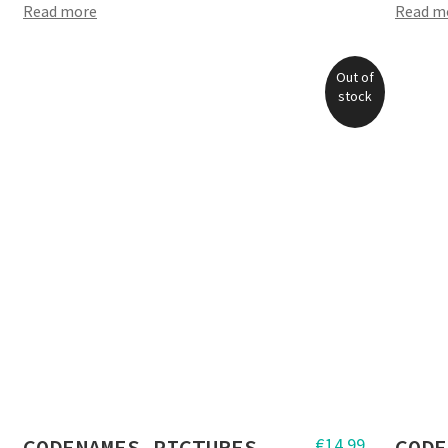
Read more
Read m
Out of
stock
CODENAMES PICTURES
€
14,99
CODE