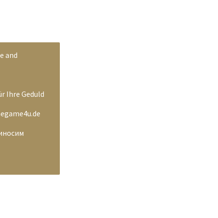
ce and
ür Ihre Geduld
thegame4u.de
риносим