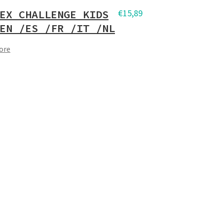
EX CHALLENGE KIDS
€
15,89
EN /ES /FR /IT /NL
ore