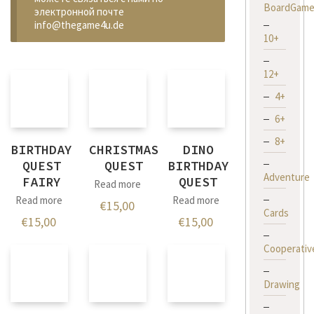
BoardGame
электронной почте
info@thegame4u.de
10+
12+
4+
6+
8+
BIRTHDAY
CHRISTMAS
DINO
QUEST
QUEST
BIRTHDAY
Adventure
FAIRY
QUEST
Read more
Read more
Read more
€
15,00
Cards
€
15,00
€
15,00
Cooperativ
Drawing