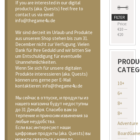
If you are interested in our digital
products (aka. Quests) feel free to
contact us via email
Min
Max
FILTER
info@thegame4u.de
price
price
Price:
€10
—
Wir sind derzeit im Urlaub und Produkte
€20
aus unserem Shop stehen bis zum 31.
December nicht zur Verfügung. Vielen
Dank für Ihre Geduld und wir bitten Sie
um Entschuldigung für eventuelle
PRODU
Unannehmlichkeiten.
CATEG
Wenn Sie sich für unsere digitalen
Produkte interessieren (aka. Quests)
können uns gerne per E-Mail
10+
kontaktieren: info@thegame4u.de
6+
Мы сейчас в отпуске, и продукты из
8+
нашего магазина будут недоступны
до 31 Декабря. Спасибо вам за
8+
терпение и приносим извинения за
любые неудобства.
Adventure
Если вас интересуют наши
BoardGame
цифровые продукты (aka. Quests) вы
можете связаться с нами по