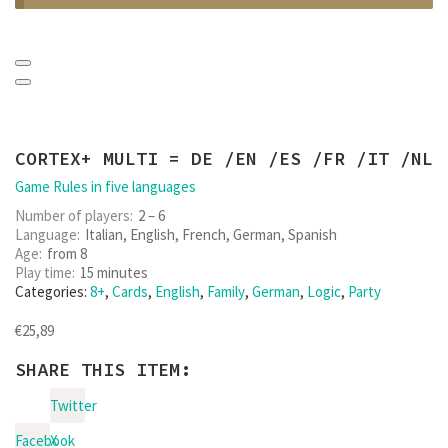
CORTEX+ MULTI = DE /EN /ES /FR /IT /NL
Game Rules in five languages
Number of players
2 – 6
Language
Italian, English, French, German, Spanish
Age
from 8
Play time
15 minutes
Categories:
8+
,
Cards
,
English
,
Family
,
German
,
Logic
,
Party
€
25,89
SHARE THIS ITEM:
Twitter
Facebook
X