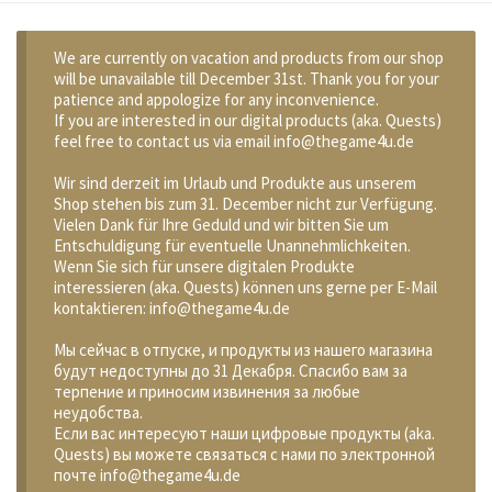
We are currently on vacation and products from our shop
will be unavailable till December 31st. Thank you for your
patience and appologize for any inconvenience.
If you are interested in our digital products (aka. Quests)
feel free to contact us via email info@thegame4u.de
Wir sind derzeit im Urlaub und Produkte aus unserem
Shop stehen bis zum 31. December nicht zur Verfügung.
Vielen Dank für Ihre Geduld und wir bitten Sie um
Entschuldigung für eventuelle Unannehmlichkeiten.
Wenn Sie sich für unsere digitalen Produkte
interessieren (aka. Quests) können uns gerne per E-Mail
kontaktieren: info@thegame4u.de
Мы сейчас в отпуске, и продукты из нашего магазина
будут недоступны до 31 Декабря. Спасибо вам за
терпение и приносим извинения за любые
неудобства.
Если вас интересуют наши цифровые продукты (aka.
Quests) вы можете связаться с нами по электронной
почте info@thegame4u.de