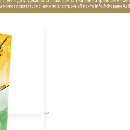
доступны до 31 Декабря. Спасибо вам за терпение и приносим извин
ы можете связаться с нами по электронной почте info@thegame4u.