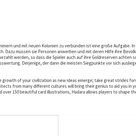
ümmern und mit neuen Kolonien zu verbünden ist eine große Aufgabe. In
eich. Dazu müssen sie Personen anwerben und mit deren Hilfe ihre Bev
ahlt werden, so dass die Spieler auch auf ihre Goldreserven achten soll
wertung. Derjenige, der dann die meisten Siegpunkte vor sich ausliege
he growth of your civilization as new ideas emerge; take great strides f
hitects from many different cultures will bring their genius to aid you in 
over 150 beautiful card illustrations, Hadara allows players to shape th