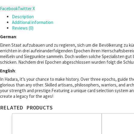
Facebook
Twitter X
Description
Additional information
Reviews (0)
German
:
Einen Staat aufzubauen und zu regieren, sich um die Bevölkerung zu k
errichten in drei aufeinanderfolgenden Epochen ihren Herrschaftsber
meißeln und Siegpunkte sammeln. Doch wollen solche Spezialisten gut bez
schicken. Nachdem drei Epochen abgeschlossen wurden folgt die Schluss
English
:
In Hadara, it’s your chance to make history. Over three epochs, guide t
glorious than any other. Skilled artisans, philosophers, warriors, and arc
your strength and prestige.Featuring a unique card selection system and 
create a legacy for the ages!
RELATED PRODUCTS