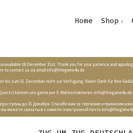
Home
Shop
 unavailable till December 31st. Thank you for your patience and appolog
 free to contact us via email info@thegame4u.de
n bis zum 31. December nicht zur Verfügung. Vielen Dank für Ihre Gedul
. Quests) können uns gerne per E-Mail kontaktieren: info@thegame4u.de
недоступны до 31 Декабря. Спасибо вам за терпение и приносим изв
 вы можете связаться с нами по электронной почте info@thegame4
ZUG UM ZUG DEUTSCHLA