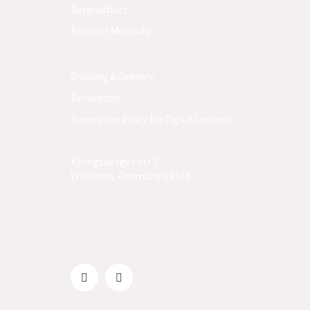
Datenschutz
Payment Methods
Shipping & Delivery
Revocation
Revocation Policy for Digital Content
Königsberger str 7
Wiesloch, Germany 69168