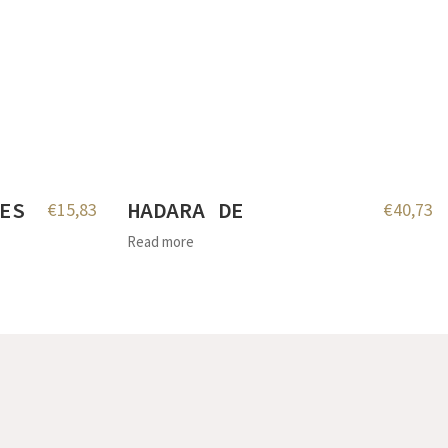
ES
HADARA DE
€
15,83
€
40,73
Read more