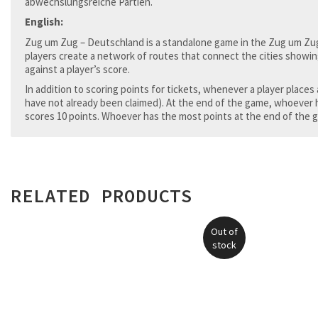
abwechslungsreiche Partien.
English:
Zug um Zug – Deutschland is a standalone game in the Zug um Zug s
players create a network of routes that connect the cities showing
against a player’s score.
In addition to scoring points for tickets, whenever a player place
have not already been claimed). At the end of the game, whoever h
scores 10 points. Whoever has the most points at the end of the 
RELATED PRODUCTS
Out of
stock