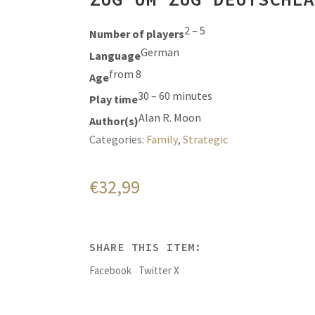
2 – 5
Number of players
German
Language
from 8
Age
30 – 60 minutes
Play time
Alan R. Moon
Author(s)
Categories:
Family
,
Strategic
€
32,99
SHARE THIS ITEM:
Facebook
Twitter X