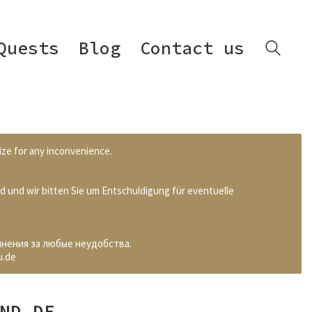
Quests
Blog
Contact us
ize for any inconvenience.
d und wir bitten Sie um Entschuldigung für eventuelle
инения за любые неудобства.
u.de
ND DE