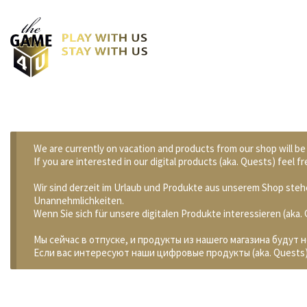
We are currently on vacation and products from our shop will be
If you are interested in our digital products (aka. Quests) feel
Wir sind derzeit im Urlaub und Produkte aus unserem Shop stehe
Unannehmlichkeiten.
Wenn Sie sich für unsere digitalen Produkte interessieren (aka
Мы сейчас в отпуске, и продукты из нашего магазина будут 
Если вас интересуют наши цифровые продукты (aka. Quests)