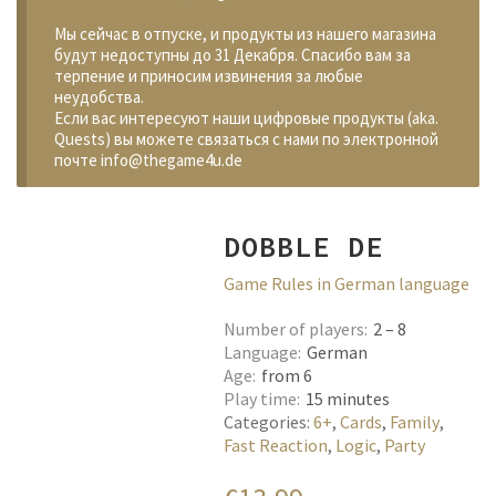
Мы сейчас в отпуске, и продукты из нашего магазина
будут недоступны до 31 Декабря. Спасибо вам за
терпение и приносим извинения за любые
неудобства.
Если вас интересуют наши цифровые продукты (aka.
Quests) вы можете связаться с нами по электронной
почте info@thegame4u.de
DOBBLE DE
Game Rules in German language
Number of players
2 – 8
Language
German
Age
from 6
Play time
15 minutes
Categories:
6+
,
Cards
,
Family
,
Fast Reaction
,
Logic
,
Party