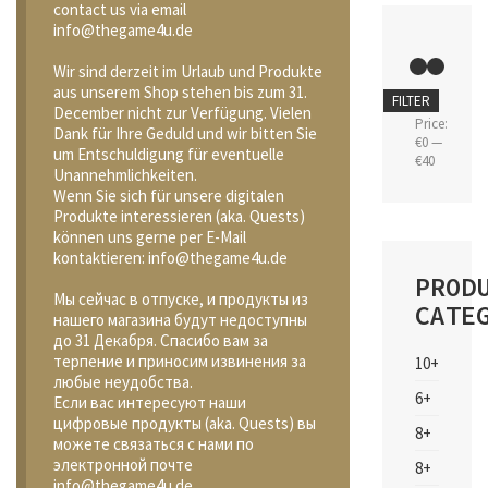
contact us via email
info@thegame4u.de
Wir sind derzeit im Urlaub und Produkte
aus unserem Shop stehen bis zum 31.
Min
Max
FILTER
December nicht zur Verfügung. Vielen
price
price
Price:
Dank für Ihre Geduld und wir bitten Sie
€0
—
um Entschuldigung für eventuelle
€40
Unannehmlichkeiten.
Wenn Sie sich für unsere digitalen
Produkte interessieren (aka. Quests)
können uns gerne per E-Mail
kontaktieren: info@thegame4u.de
PROD
Мы сейчас в отпуске, и продукты из
CATE
нашего магазина будут недоступны
до 31 Декабря. Спасибо вам за
терпение и приносим извинения за
10+
любые неудобства.
6+
Если вас интересуют наши
цифровые продукты (aka. Quests) вы
8+
можете связаться с нами по
электронной почте
8+
info@thegame4u.de