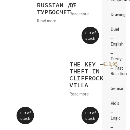
RUSSIAN //
DE
ТУРБОСЧЕТ
Read more
Drawing
Read more
Duel
Out of
stock
English
Family
THE KEY –
€
19,95
Fast
THEFT IN
Reaction
CLIFFROCK
VILLA
German
Read more
Kid's
Out of
Out of
Logic
stock
stock