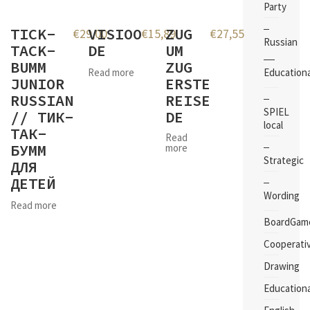
Party
TICK-
VISIOO
ZUG
€
29,00
€
15,89
€
27,55
Russian
TACK-
DE
UM
BUMM
ZUG
Educationa
Read more
JUNIOR
ERSTE
RUSSIAN
REISE
SPIEL
// ТИК-
DE
local
ТАК-
Read
БУММ
more
Strategic
ДЛЯ
ДЕТЕЙ
Wording
Read more
BoardGam
Cooperati
Drawing
Educationa