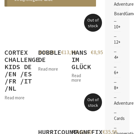
Adventure
BoardGam
Out of
stock
10+
12+
CORTEX
DOBBLE
HANS
€
15,89
€
13,99
€
8,95
4+
CHALLENGE
DE
IM
KIDS DE
GLÜCK
Read more
6+
/EN /ES
Read
/FR /IT
more
/NL
8+
Read more
Out of
Adventure
stock
Cards
HURRICOUNT
MAGNEFIX
€
16,40
€
35,95
Cooperati