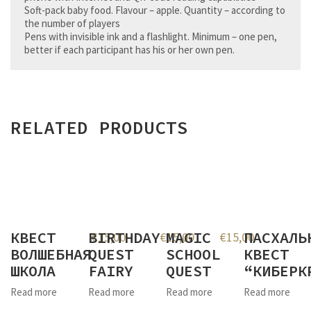
Soft-pack baby food. Flavour – apple. Quantity – according to
the number of players
Pens with invisible ink and a flashlight. Minimum – one pen,
better if each participant has his or her own pen.
RELATED PRODUCTS
КВЕСТ
BIRTHDAY
MAGIC
ПАСХАЛЬ
€
15,00
€
15,00
€
15,00
ВОЛШЕБНАЯ
QUEST
SCHOOL
КВЕСТ
ШКОЛА
FAIRY
QUEST
“КИБЕРК
Read more
Read more
Read more
Read more