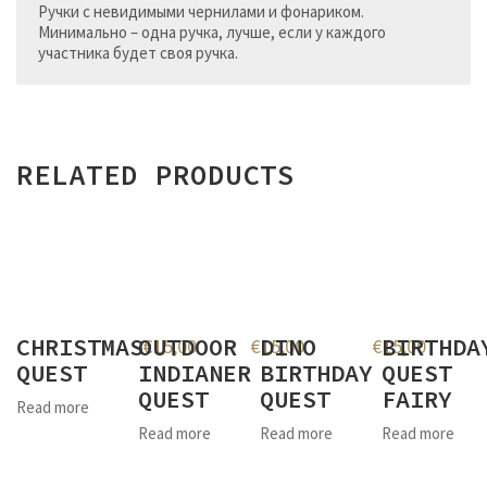
Ручки с невидимыми чернилами и фонариком.
Минимально – одна ручка, лучше, если у каждого
участника будет своя ручка.
RELATED PRODUCTS
CHRISTMAS
OUTDOOR
DINO
BIRTHDA
€
15,00
€
15,00
€
15,00
QUEST
INDIANER
BIRTHDAY
QUEST
QUEST
QUEST
FAIRY
Read more
Read more
Read more
Read more