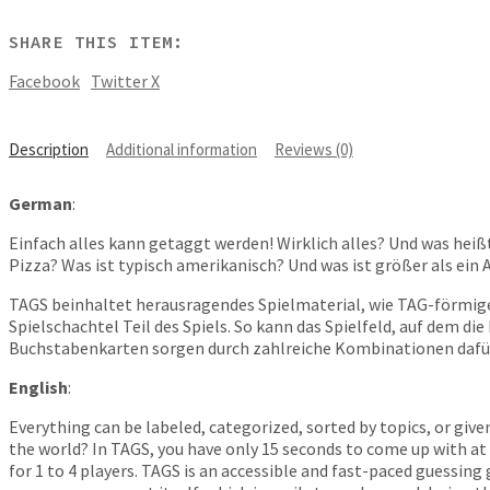
SHARE THIS ITEM:
Facebook
Twitter X
Description
Additional information
Reviews (0)
German
:
Einfach alles kann getaggt werden! Wirklich alles? Und was he
Pizza? Was ist typisch amerikanisch? Und was ist größer als ein
TAGS beinhaltet herausragendes Spielmaterial, wie TAG-förmige 
Spielschachtel Teil des Spiels. So kann das Spielfeld, auf dem 
Buchstabenkarten sorgen durch zahlreiche Kombinationen dafür
English
:
Everything can be labeled, categorized, sorted by topics, or giv
the world? In TAGS, you have only 15 seconds to come up with at
for 1 to 4 players. TAGS is an accessible and fast-paced guessi