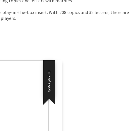
ting topics and letters with marbles.
play-in-the-box insert. With 208 topics and 32 letters, there are
players.
Out of stock