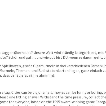
ißt taggen überhaupt? Unsere Welt wird ständig kategorisiert, m
 Auto? Schön und gut … und wie gut bist DU, wenn es darum geht, 
Spielkarten, große Glasmurmeln in drei verschiedenen Farben und
die Murmeln, Themen- und Buchstabenkarten liegen, ganz einfach z
, dass der Spielspaß nie abnimmt.
en a tag. Cities can be big or small, movies can be funny or boring
 least one fitting answer. Withstand the time pressure, collect 
ng game for everyone, based on the 1995 award-winning game Catego