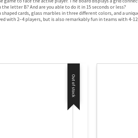
e game to face the active player. The board displays a grid connec
the letter B? And are you able to do it in 15 seconds or less?
ped cards, glass marbles in three different colors, and a unique 
d with 2–4 players, but is also remarkably fun in teams with 4-12 
Out of stock