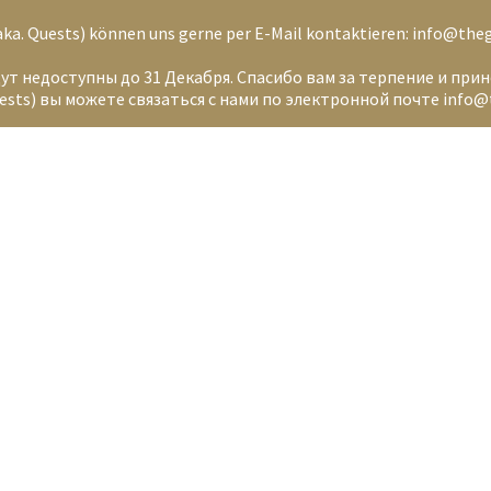
 (aka. Quests) können uns gerne per E-Mail kontaktieren: info@th
дут недоступны до 31 Декабря. Спасибо вам за терпение и при
sts) вы можете связаться с нами по электронной почте info