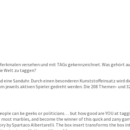
it Merkmalen versehen und mit TAGs gekennzeichnet. Was gehört au
die Welt zu taggen?
 eine Sanduhr. Durch einen besonderen Kunststoffeinsatz wird di
um jeweils aktiven Spieler gedreht werden. Die 208 Themen- und 3
, people can be geeks or politicians… but how good are YOU at tagg
the most marbles, and become the winner of this quick and zany ga
ry by Spartaco Albertarelli. The box insert transforms the box in