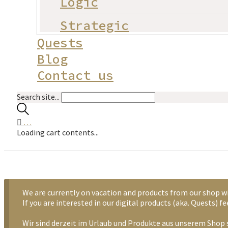
Logic
Strategic
Quests
Blog
Contact us
Search site...
…
Loading cart contents...
We are currently on vacation and products from our shop wi
If you are interested in our digital products (aka. Quests) 
Wir sind derzeit im Urlaub und Produkte aus unserem Shop s