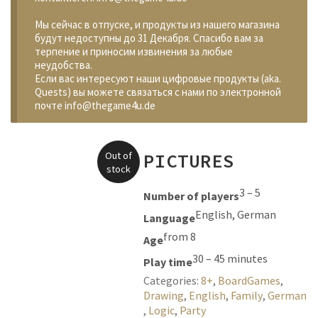
Мы сейчас в отпуске, и продукты из нашего магазина
будут недоступны до 31 Декабря. Спасибо вам за
терпение и приносим извинения за любые
неудобства.
Если вас интересуют наши цифровые продукты (aka.
Quests) вы можете связаться с нами по электронной
почте info@thegame4u.de
Out of
PICTURES
stock
3 – 5
Number of players
English, German
Language
from 8
Age
30 – 45 minutes
Play time
Categories:
8+
,
BoardGames
,
Drawing
,
English
,
Family
,
German
,
Logic
,
Party