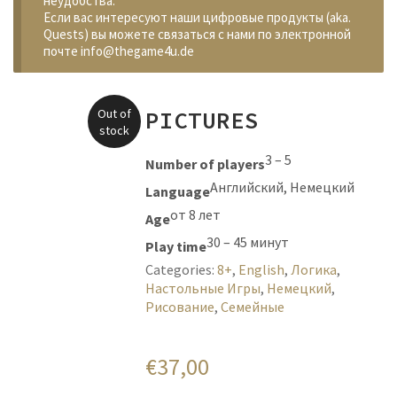
неудобства.
Если вас интересуют наши цифровые продукты (aka.
Quests) вы можете связаться с нами по электронной
почте info@thegame4u.de
Out of
PICTURES
stock
3 – 5
Number of players
Английский, Немецкий
Language
от 8 лет
Age
30 – 45 минут
Play time
Categories:
8+
,
English
,
Логика
,
Настольные Игры
,
Немецкий
,
Рисование
,
Семейные
€
37,00