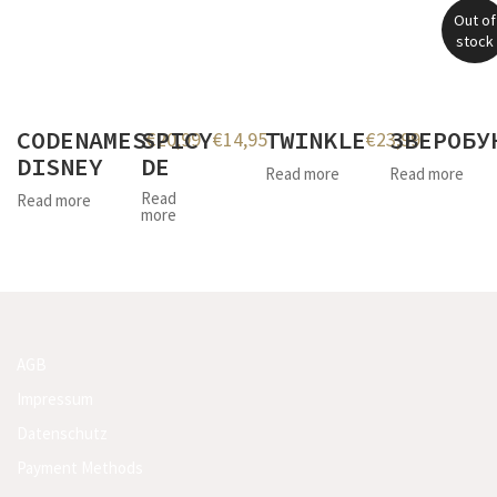
Out of
stock
CODENAMES
SPICY
TWINKLE
ЗВЕРОБУ
€
20,99
€
14,95
€
23,99
DISNEY
DE
Read more
Read more
Read
Read more
more
AGB
Impressum
Datenschutz
Payment Methods