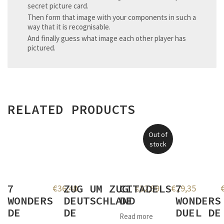
secret picture card.
Then form that image with your components in such a
way that it is recognisable.
And finally guess what image each other player has
pictured.
RELATED PRODUCTS
Out of
stock
7
ZUG UM ZUG
CITADELS
7
€
36,48
€
32,99
€
29,35
WONDERS
DEUTSCHLAND
DE
WONDERS
DE
DE
DUEL DE
Read more