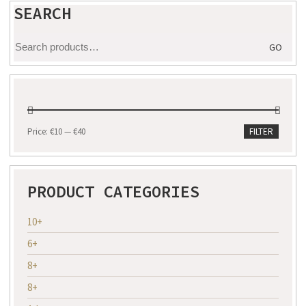
SEARCH
Search
GO
for:
Min
Max
Price:
€10
—
€40
FILTER
price
price
PRODUCT CATEGORIES
10+
6+
8+
8+