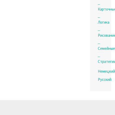
Карточны
Логика
Рисовани
Семейные
Стратеги
Немецкий
Русский