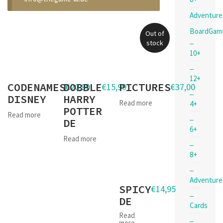
Adventure
BoardGam
Out of
stock
10+
12+
CODENAMES
DOBBLE
PICTURES
€
20,99
€
15,99
€
37,00
DISNEY
HARRY
Read more
4+
POTTER
Read more
DE
6+
Read more
8+
Adventure
SPICY
€
14,95
DE
Cards
Read
more