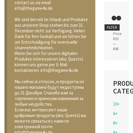
contact us via email
info@thegame4u.de
Wir sind derzeit im Urlaub und Produkte
aus unserem Shop stehen bis zum 31.
Min
Max
FILTER
December nicht zur Verfügung. Vielen
price
price
Price:
Dank für Ihre Geduld und wir bitten Sie
€10
um Entschuldigung für eventuelle
—
Unannehmlichkeiten.
€40
Wenn Sie sich für unsere digitalen
Produkte interessieren (aka. Quests)
können uns gerne per E-Mail
kontaktieren: info@thegame4u.de
PROD
Мы сейчас в отпуске, и продукты из
нашего магазина будут недоступны
CATE
до 31 Декабря. Спасибо вам за
терпение и приносим извинения за
10+
любые неудобства.
Если вас интересуют наши
6+
цифровые продукты (aka. Quests) вы
можете связаться с нами по
8+
электронной почте
info@thegame4u.de
8+