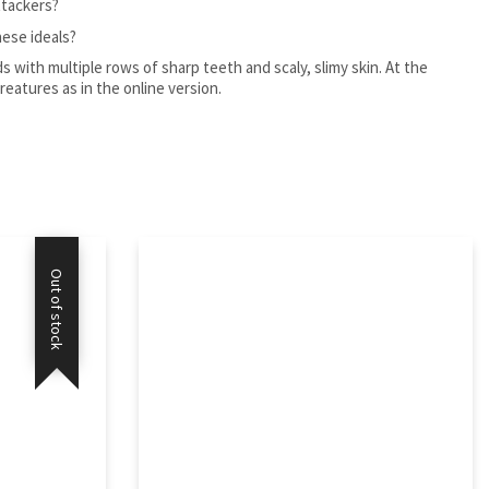
ttackers?
ese ideals?
s with multiple rows of sharp teeth and scaly, slimy skin. At the
eatures as in the online version.
Out of stock