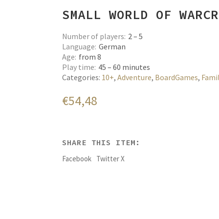
SMALL WORLD OF WARCR
Number of players
2 – 5
Language
German
Age
from 8
Play time
45 – 60 minutes
Categories:
10+
,
Adventure
,
BoardGames
,
Fami
€
54,48
SHARE THIS ITEM:
Facebook
Twitter X