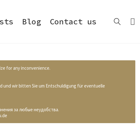
sts
Blog
Contact us
ize for any inconvenience.
d und wir bitten Sie um Entschuldigung für eventuelle
инения за любые неудобства.
u.de