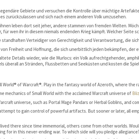
legendäre Gebiete und versuchen die Kontrolle über mächtige Artefakte 
in, es zurückzulassen und sich nach einem anderen Volk umzusehen.
 ihnen leben dort seit jeher, andere stammen von fremden Welten. Möchtet
, für wen ihr in diesem niemals endenden Krieg kämpft. Welcher Seite sc
 die standhaften Verteidiger von Gerechtigkeit und Verantwortung, die si
von Freiheit und Hoffnung, die sich unerbittlich jeden bekämpfen, der e
estaltete Details wieder, wie die Murlocs: ein Volk aufrechtgehender, a
ls überall an Stränden, Flussbetten und Seeküsten und kosten die Spiel
l World® of Warcraft®. Play in the fantasy world of Azeroth, where the ra
me mechanics of Small World with the acclaimed Warcraft universe of
Bli
Warcraft universe, such as Portal Mage Pandars or Herbal Goblins, and co
tempt to gain control of powerful artifacts. But sooner or later, all empi
lived there since time immemorial, others come from other worlds. Would 
g for in this never-ending war. To which side will you pledge allegiance