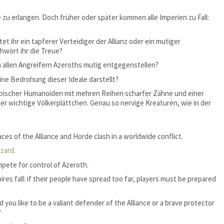
zu erlangen. Doch früher oder später kommen alle Imperien zu Fall:
 ihr ein tapferer Verteidiger der Allianz oder ein mutiger
hwört ihr die Treue?
ch allen Angreifern Azeroths mutig entgegenstellen?
ine Bedrohung dieser Ideale darstellt?
mphibischer Humanoiden mit mehren Reihen scharfer Zähne und einer
er wichtige Völkerplättchen. Genau so nervige Kreaturen, wie in der
ces of the Alliance and Horde clash in a worldwide conflict.
zzard
.
mpete for control of Azeroth.
res fall: if their people have spread too far, players must be prepared
you like to be a valiant defender of the Alliance or a brave protector
?