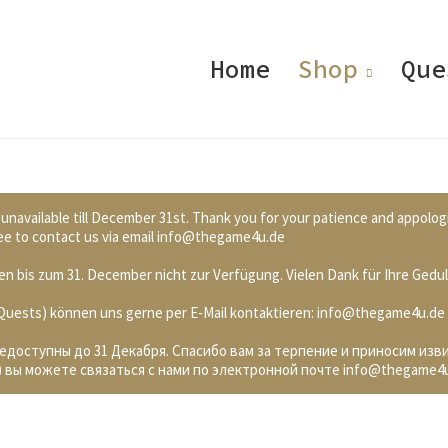
Home
Shop
Que
 unavailable till December 31st. Thank you for your patience and appolog
 free to contact us via email info@thegame4u.de
n bis zum 31. December nicht zur Verfügung. Vielen Dank für Ihre Gedul
. Quests) können uns gerne per E-Mail kontaktieren: info@thegame4u.de
недоступны до 31 Декабря. Спасибо вам за терпение и приносим изв
 вы можете связаться с нами по электронной почте info@thegame4