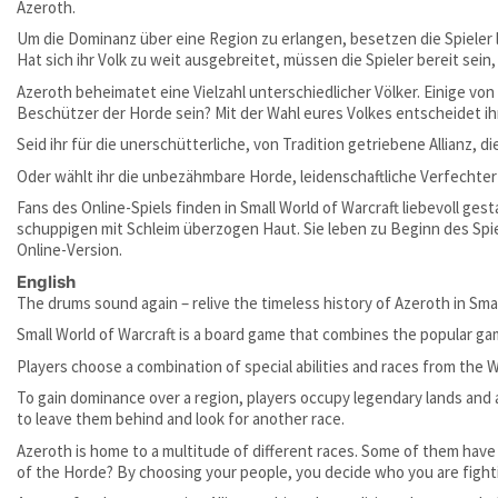
Azeroth.
Um die Dominanz über eine Region zu erlangen, besetzen die Spieler 
Hat sich ihr Volk zu weit ausgebreitet, müssen die Spieler bereit se
Azeroth beheimatet eine Vielzahl unterschiedlicher Völker. Einige von
Beschützer der Horde sein? Mit der Wahl eures Volkes entscheidet ihr
Seid ihr für die unerschütterliche, von Tradition getriebene Allianz,
Oder wählt ihr die unbezähmbare Horde, leidenschaftliche Verfechter 
Fans des Online-Spiels finden in Small World of Warcraft liebevoll g
schuppigen mit Schleim überzogen Haut. Sie leben zu Beginn des Spie
Online-Version.
English
The drums sound again – relive the timeless history of Azeroth in Smal
Small World of Warcraft is a board game that combines the popular ga
Players choose a combination of special abilities and races from the 
To gain dominance over a region, players occupy legendary lands and at
to leave them behind and look for another race.
Azeroth is home to a multitude of different races. Some of them have 
of the Horde? By choosing your people, you decide who you are fightin