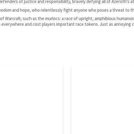
efenders of justice and responsibility, bravely defying all of Azeroth’s a
eedom and hope, who relentlessly fight anyone who poses a threat to th
ld of Warcraft, such as the murlocs: a race of upright, amphibious humanoid
 everywhere and cost players important race tokens. Just as annoying cr