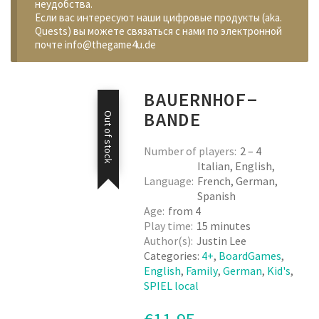
неудобства.
Если вас интересуют наши цифровые продукты (aka.
Quests) вы можете связаться с нами по электронной
почте info@thegame4u.de
BAUERNHOF-
BANDE
Out of stock
Number of players
2 – 4
Italian, English,
Language
French, German,
Spanish
Age
from 4
Play time
15 minutes
Author(s)
Justin Lee
Categories:
4+
,
BoardGames
,
English
,
Family
,
German
,
Kid's
,
SPIEL local