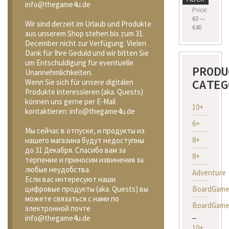
info@thegame4u.de
price
price
Price:
€0
—
Wir sind derzeit im Urlaub und Produkte
€40
aus unserem Shop stehen bis zum 31.
December nicht zur Verfügung. Vielen
Dank für Ihre Geduld und wir bitten Sie
um Entschuldigung für eventuelle
PRODU
Unannehmlichkeiten.
CATEG
Wenn Sie sich für unsere digitalen
Produkte interessieren (aka. Quests)
können uns gerne per E-Mail
10+
kontaktieren: info@thegame4u.de
6+
Мы сейчас в отпуске, и продукты из
8+
нашего магазина будут недоступны
до 31 Декабря. Спасибо вам за
8+
терпение и приносим извинения за
любые неудобства.
Adventure
Если вас интересуют наши
BoardGame
цифровые продукты (aka. Quests) вы
можете связаться с нами по
BoardGame
электронной почте
info@thegame4u.de
10+