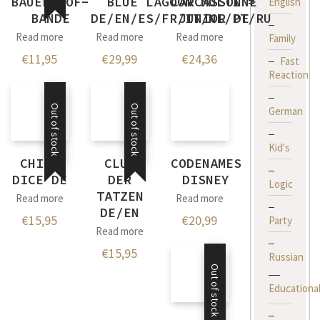
BAUERNHOF-
BLUE LAGOON MULTI =
CARCASSONNE
English
BANDE
DE/EN/ES/FR/IT/NL/PT/RU
JUNIOR DE
Read more
Read more
Read more
Family
€
11,95
€
29,99
€
24,36
Fast
Reaction
Out of stock
Out of stock
German
Kid's
CHILI
CLUB
CODENAMES
DICE DE
DER
DISNEY
Logic
TATZEN
Read more
Read more
DE/EN
€
15,95
€
20,99
Party
Read more
€
15,95
Russian
Out of stock
Educationa