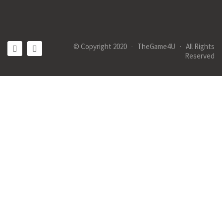
© Copyright 2020 · TheGame4U · All Rights
Reserved