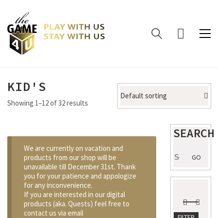
KID'S
Default sorting
Showing 1–12 of 32 results
SEARCH
We are currently on vacation and
Search
products from our shop will be
GO
for:
unavailable till December 31st. Thank
you for your patience and appologize
for any inconvenience.
If you are interested in our digital
products (aka. Quests) feel free to
contact us via email
Min
Max
FILTER