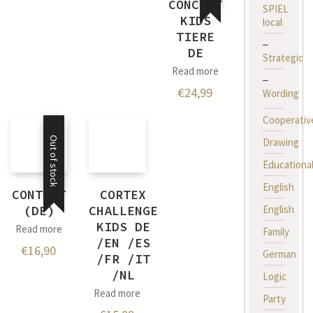
CONCEPT
SPIEL
KIDS
local
TIERE
DE
Strategic
Read more
€
24,99
Wording
Cooperativ
Out of stock
Drawing
Educationa
English
CONTACT
CORTEX
English
(DE)
CHALLENGE
KIDS DE
Read more
Family
/EN /ES
€
16,90
German
/FR /IT
/NL
Logic
Read more
Party