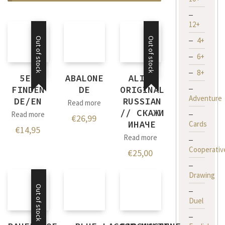
12+
4+
Out of stock
Out of stock
6+
8+
5ER
ABALONE
ALIAS
FINDEN
DE
ORIGINAL
Adventure
DE/EN
RUSSIAN
Read more
// СКАЖИ
Read more
€
26,99
ИНАЧЕ
Cards
€
14,95
Read more
Cooperativ
€
25,00
Drawing
Out of stock
Duel