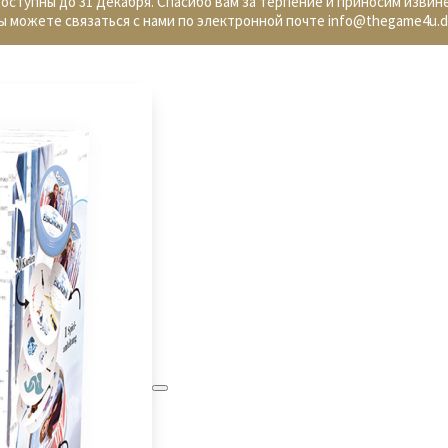
доступны до 31 Декабря. Спасибо вам за терпение и приносим извин
ы можете связаться с нами по электронной почте info@thegame4u.