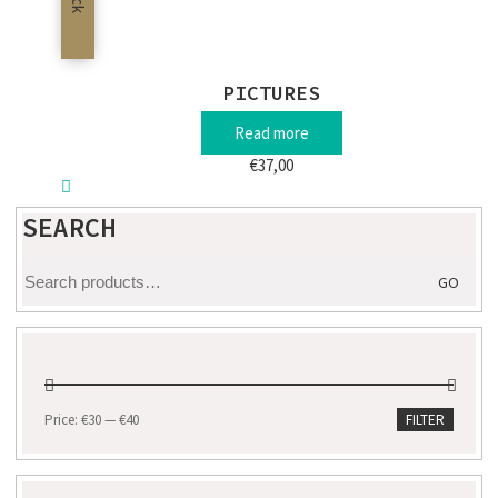
PICTURES
Read more
€
37,00
SEARCH
Search
GO
for:
Min
Max
Price:
€30
—
€40
FILTER
price
price