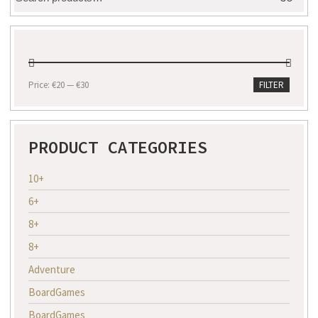
for:
Min
Max
Price:
€20
—
€30
FILTER
price
price
PRODUCT CATEGORIES
10+
6+
8+
8+
Adventure
BoardGames
BoardGames