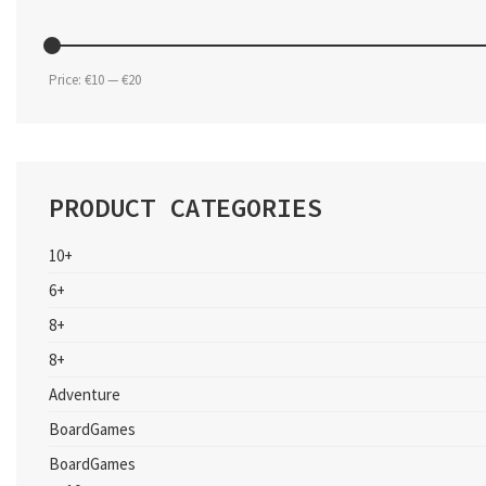
Min
Max
Price:
€10
—
€20
price
price
PRODUCT CATEGORIES
10+
6+
8+
8+
Adventure
BoardGames
BoardGames