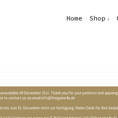
Home
Shop
 unavailable till December 31st. Thank you for your patience and appolog
 free to contact us via email info@thegame4u.de
n bis zum 31. December nicht zur Verfügung. Vielen Dank für Ihre Gedul
. Quests) können uns gerne per E-Mail kontaktieren: info@thegame4u.de