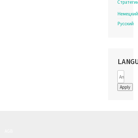
Стратеги
Немецкий
Русский
LANG
Apply
AGB