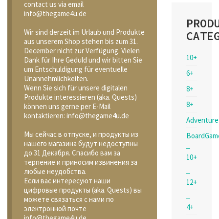
contact us via email
info@thegame4u.de
PROD
Wir sind derzeit im Urlaub und Produkte
CATE
aus unserem Shop stehen bis zum 31.
December nicht zur Verfügung. Vielen
10+
Dank für Ihre Geduld und wir bitten Sie
um Entschuldigung für eventuelle
6+
Unannehmlichkeiten.
Wenn Sie sich für unsere digitalen
8+
Produkte interessieren (aka. Quests)
8+
können uns gerne per E-Mail
kontaktieren: info@thegame4u.de
Adventure
Мы сейчас в отпуске, и продукты из
BoardGam
нашего магазина будут недоступны
до 31 Декабря. Спасибо вам за
10+
терпение и приносим извинения за
любые неудобства.
Если вас интересуют наши
12+
цифровые продукты (aka. Quests) вы
можете связаться с нами по
4+
электронной почте
info@thegame4u.de