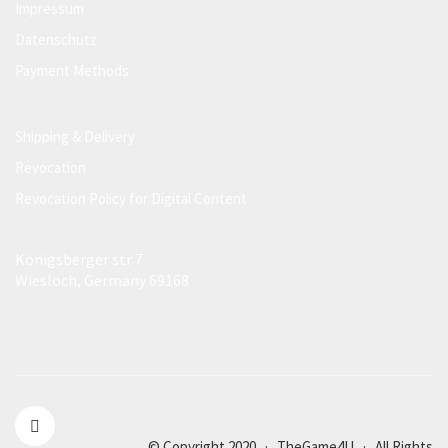
Impressum
Datenschutz
Payment Methods
Shipping & Delivery
Revocation
Revocation Policy for Digital Content
Königsberger str 7
Wiesloch, Germany 69168
© Copyright 2020 · TheGame4U · All Rights