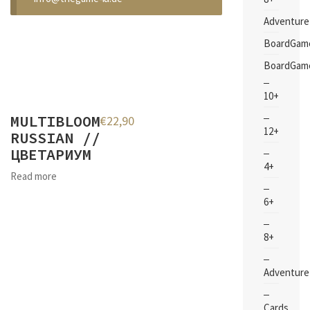
Adventure
BoardGam
BoardGam
10+
MULTIBLOOM
€
22,90
12+
RUSSIAN //
ЦВЕТАРИУМ
4+
Read more
6+
8+
Adventure
Cards