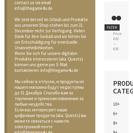
contact us via email
info@thegame4u.de
Wir sind derzeit im Urlaub und Produkte
aus unserem Shop stehen bis zum 31.
Min
Max
FILTER
December nicht zur Verfügung. Vielen
price
price
Price:
Dank für Ihre Geduld und wir bitten Sie
€20
um Entschuldigung für eventuelle
—
Unannehmlichkeiten.
€30
Wenn Sie sich für unsere digitalen
Produkte interessieren (aka. Quests)
können uns gerne per E-Mail
kontaktieren: info@thegame4u.de
PROD
Мы сейчас в отпуске, и продукты из
нашего магазина будут недоступны
CATE
до 31 Декабря. Спасибо вам за
терпение и приносим извинения за
10+
любые неудобства.
Если вас интересуют наши
6+
цифровые продукты (aka. Quests) вы
можете связаться с нами по
8+
электронной почте
info@thegame4u.de
8+