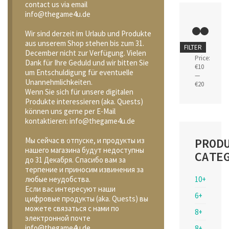
contact us via email
info@thegame4u.de
Wir sind derzeit im Urlaub und Produkte
aus unserem Shop stehen bis zum 31.
Min
Max
FILTER
December nicht zur Verfügung. Vielen
price
price
Price:
Dank für Ihre Geduld und wir bitten Sie
€10
um Entschuldigung für eventuelle
—
Unannehmlichkeiten.
€20
Wenn Sie sich für unsere digitalen
Produkte interessieren (aka. Quests)
können uns gerne per E-Mail
kontaktieren: info@thegame4u.de
PROD
Мы сейчас в отпуске, и продукты из
нашего магазина будут недоступны
CATE
до 31 Декабря. Спасибо вам за
терпение и приносим извинения за
10+
любые неудобства.
Если вас интересуют наши
6+
цифровые продукты (aka. Quests) вы
можете связаться с нами по
8+
электронной почте
info@thegame4u.de
8+