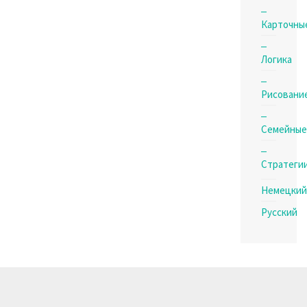
Карточны
Логика
Рисовани
Семейные
Стратеги
Немецкий
Русский