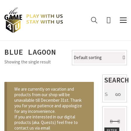
BLUE LAGOON
Default sorting
Showing the single result
SEARCH
We are currently on vacation and
Search
products from our shop will be
GO
for:
unavailable till December 31st. Thank
you for your patience and appologize
for any inconvenience.
If you are interested in our digital
products (aka. Quests) feel free to
contact us via email
Min
Max
FILTER