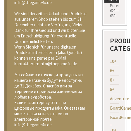
info@thegame4u.de
price
price
Price:
€20
—
Wir sind derzeit im Urlaub und Produkte
€30
aus unserem Shop stehen bis zum 31.
December nicht zur Verfügung. Vielen
Dank für Ihre Geduld und wir bitten Sie
um Entschuldigung für eventuelle
PRODU
Unannehmlichkeiten.
CATEG
Wenn Sie sich für unsere digitalen
Produkte interessieren (aka. Quests)
können uns gerne per E-Mail
10+
kontaktieren: info@thegame4u.de
6+
Мы сейчас в отпуске, и продукты из
8+
нашего магазина будут недоступны
до 31 Декабря. Спасибо вам за
8+
терпение и приносим извинения за
любые неудобства.
Adventure
Если вас интересуют наши
BoardGame
цифровые продукты (aka. Quests) вы
можете связаться с нами по
BoardGame
электронной почте
info@thegame4u.de
10+