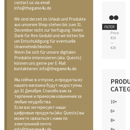
contact us via email
info@thegame4u.de
Wir sind derzeit im Urlaub und Produkte
aus unserem Shop stehen bis zum 31.
Min
Max
FILTER
December nicht zur Verfügung. Vielen
price
price
Price:
Dank für Ihre Geduld und wir bitten Sie
€10
um Entschuldigung für eventuelle
—
Unannehmlichkeiten.
€20
Wenn Sie sich für unsere digitalen
Produkte interessieren (aka. Quests)
können uns gerne per E-Mail
kontaktieren: info@thegame4u.de
PROD
Мы сейчас в отпуске, и продукты из
нашего магазина будут недоступны
CATE
до 31 Декабря. Спасибо вам за
терпение и приносим извинения за
10+
любые неудобства.
Если вас интересуют наши
6+
цифровые продукты (aka. Quests) вы
можете связаться с нами по
8+
электронной почте
info@thegame4u.de
8+