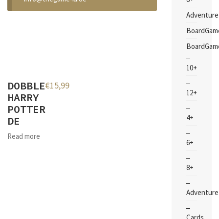
Adventure
BoardGam
BoardGam
10+
DOBBLE
€
15,99
12+
HARRY
POTTER
4+
DE
Read more
6+
8+
Adventure
Cards