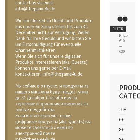
contact us via email
info@thegame4u.de
Wir sind derzeit im Urlaub und Produkte
aus unserem Shop stehen bis zum 31.
Min
Max
FILTER
December nicht zur Verfügung. Vielen
price
price
Price:
Dank für Ihre Geduld und wir bitten Sie
€10
um Entschuldigung für eventuelle
—
Unannehmlichkeiten.
€20
Wenn Sie sich für unsere digitalen
Produkte interessieren (aka. Quests)
können uns gerne per E-Mail
kontaktieren: info@thegame4u.de
PROD
Мы сейчас в отпуске, и продукты из
нашего магазина будут недоступны
CATE
до 31 Декабря. Спасибо вам за
терпение и приносим извинения за
10+
любые неудобства.
Если вас интересуют наши
6+
цифровые продукты (aka. Quests) вы
можете связаться с нами по
8+
электронной почте
info@thegame4u.de
8+