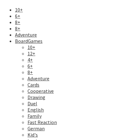
10+
6+
8+
8+
Adventure
BoardGames
10+
12+
4+
6+
8+
Adventure
Cards
Cooperative
Drawing
Duel
English
Family
Fast Reaction
German
Kid's