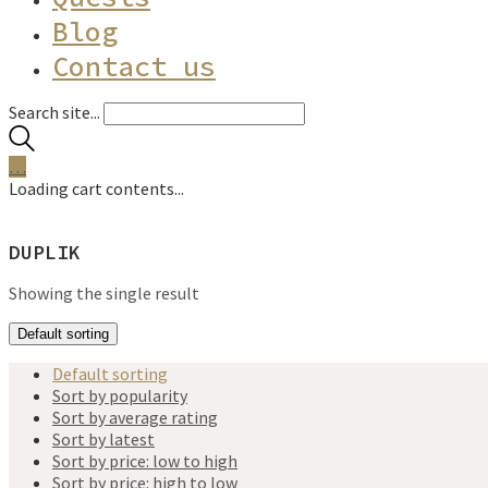
Blog
Contact us
Search site...
…
Loading cart contents...
DUPLIK
Showing the single result
Default sorting
Default sorting
Sort by popularity
Sort by average rating
Sort by latest
Sort by price: low to high
Sort by price: high to low