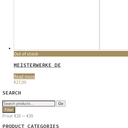
Out of stock
MEISTERWERKE DE
Read more
€
27,00
SEARCH
Search
Go
for:
Min
Max
Filter
price
price
Price:
€20
—
€30
PRODUCT CATEGORIES