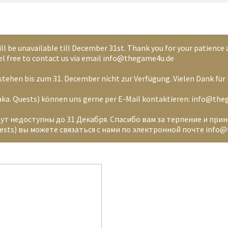
ll be unavailable till December 31st. Thank you for your patience
feel free to contact us via email info@thegame4u.de
tehen bis zum 31. December nicht zur Verfügung. Vielen Dank für 
 (aka. Quests) können uns gerne per E-Mail kontaktieren: info@th
дут недоступны до 31 Декабря. Спасибо вам за терпение и при
sts) вы можете связаться с нами по электронной почте info