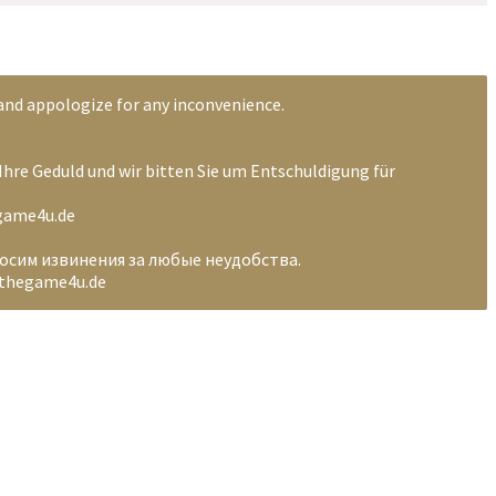
 and appologize for any inconvenience.
Ihre Geduld und wir bitten Sie um Entschuldigung für
egame4u.de
носим извинения за любые неудобства.
@thegame4u.de