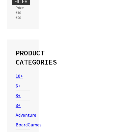
Min
Max
FILTER
price
price
Price:
€10
—
€20
PRODUCT
CATEGORIES
10+
6+
8+
8+
Adventure
BoardGames