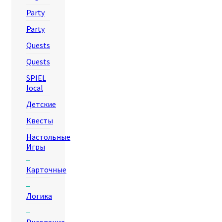
Party
Party
Quests
Quests
SPIEL
local
Детские
Квесты
Настольные
Игры
Карточные
Логика
Рисование