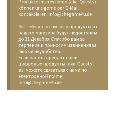
Produkte interessieren (aka. Quests)
können uns gerne per E-Mail
kontaktieren: info@thegame4u.de
Мы сейчас в отпуске, и продукты из
нашего магазина будут недоступны
до 31 Декабря. Спасибо вам за
терпение и приносим извинения за
любые неудобства.
Если вас интересуют наши
цифровые продукты (aka. Quests)
вы можете связаться с нами по
электронной почте
info@thegame4u.de