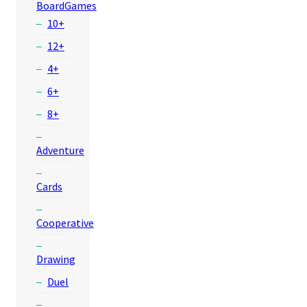
BoardGames
10+
12+
4+
6+
8+
Adventure
Cards
Cooperative
Drawing
Duel