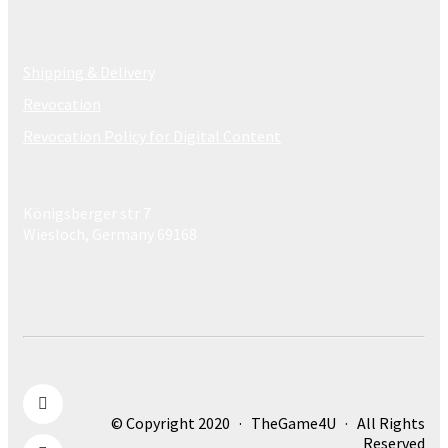
Shipping & Delivery
Revocation
Revocation Policy for Digital Content
Königsberger str 7
Wiesloch, Germany 69168
© Copyright 2020 · TheGame4U · All Rights
Reserved