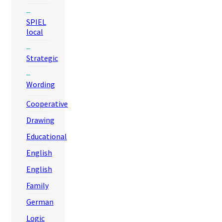
SPIEL
local
Strategic
Wording
Cooperative
Drawing
Educational
English
English
Family
German
Logic