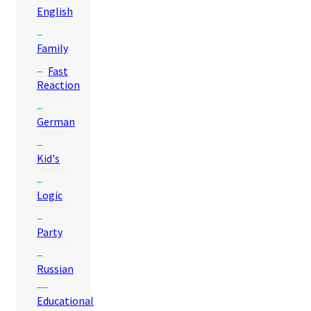
English
Family
Fast
Reaction
German
Kid's
Logic
Party
Russian
Educational