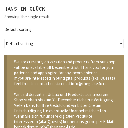
HANS IM GLÜCK
Showing the single result
Default sorting
We are currently on vacation and products from our shop
will be unavailable till December 31st. Thank you for your
patience and appologize for any inconvenience.
If you are interested in our digital products (aka. Quests)
feel free to contact us via email info@thegame4u.de
Wir sind derzeit im Urlaub und Produkte aus unserem
Shop stehen bis zum 31. December nicht zur Verfügung.
Vielen Dank für Ihre Geduld und wir bitten Sie um
Entschuldigung für eventuelle Unannehmlichkeiten.
Wenn Sie sich für unsere digitalen Produkte
interessieren (aka. Quests) können uns gerne per E-Mail
kontaktieren: info@thegame4u.de