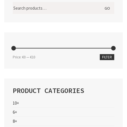
Search
GO
for:
Min
Max
Price:
€0
—
€10
FILTER
price
price
PRODUCT CATEGORIES
10+
6+
8+