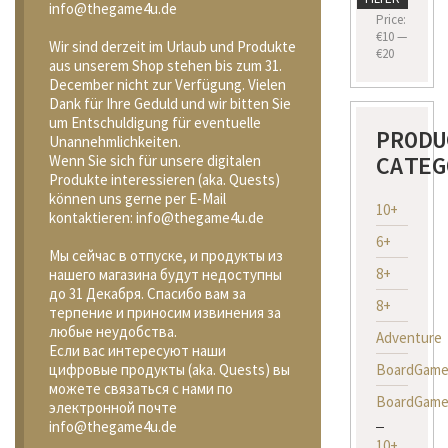
info@thegame4u.de
price
price
Price:
€10
—
Wir sind derzeit im Urlaub und Produkte
€20
aus unserem Shop stehen bis zum 31.
December nicht zur Verfügung. Vielen
Dank für Ihre Geduld und wir bitten Sie
um Entschuldigung für eventuelle
PRODU
Unannehmlichkeiten.
CATEG
Wenn Sie sich für unsere digitalen
Produkte interessieren (aka. Quests)
können uns gerne per E-Mail
10+
kontaktieren: info@thegame4u.de
6+
Мы сейчас в отпуске, и продукты из
8+
нашего магазина будут недоступны
до 31 Декабря. Спасибо вам за
8+
терпение и приносим извинения за
любые неудобства.
Adventure
Если вас интересуют наши
BoardGame
цифровые продукты (aka. Quests) вы
можете связаться с нами по
BoardGame
электронной почте
info@thegame4u.de
10+