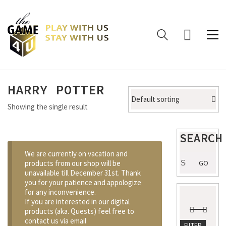
HARRY POTTER
Default sorting
Showing the single result
SEARCH
We are currently on vacation and
Search
products from our shop will be
GO
for:
unavailable till December 31st. Thank
you for your patience and appologize
for any inconvenience.
If you are interested in our digital
products (aka. Quests) feel free to
contact us via email
Min
Max
FILTER