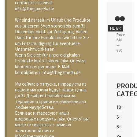
contact us via email
info@thegame4u.de
Wir sind derzeit im Urlaub und Produkte
aus unserem Shop stehen bis zum 31.
Min
Max
FILTER
December nicht zur Verfügung. Vielen
price
price
Price:
Dank für Ihre Geduld und wir bitten Sie
€10
um Entschuldigung für eventuelle
—
Unannehmlichkeiten.
€20
Wenn Sie sich für unsere digitalen
Produkte interessieren (aka. Quests)
können uns gerne per E-Mail
kontaktieren: info@thegame4u.de
PROD
Мы сейчас в отпуске, и продукты из
нашего магазина будут недоступны
CATE
до 31 Декабря. Спасибо вам за
терпение и приносим извинения за
10+
любые неудобства.
Если вас интересуют наши
6+
цифровые продукты (aka. Quests) вы
можете связаться с нами по
8+
электронной почте
info@thegame4u.de
8+