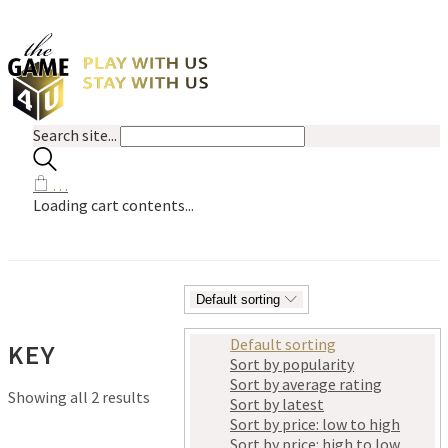
Search site...
…
Loading cart contents...
Default sorting
Default sorting
KEY
Sort by popularity
Sort by average rating
Showing all 2 results
Sort by latest
Sort by price: low to high
Sort by price: high to low