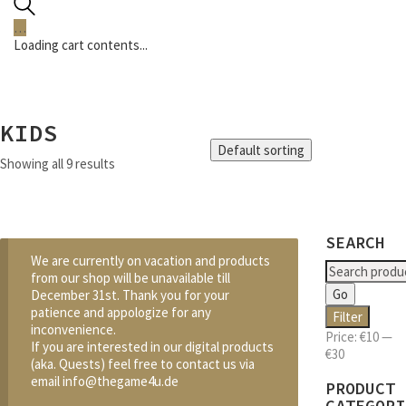
…
Loading cart contents...
KIDS
Default sorting
Showing all 9 results
SEARCH
We are currently on vacation and products
Search
from our shop will be unavailable till
for:
Go
December 31st. Thank you for your
patience and appologize for any
Min
Max
Filter
inconvenience.
price
price
Price:
€10
—
If you are interested in our digital products
€30
(aka. Quests) feel free to contact us via
email info@thegame4u.de
PRODUCT
CATEGORI