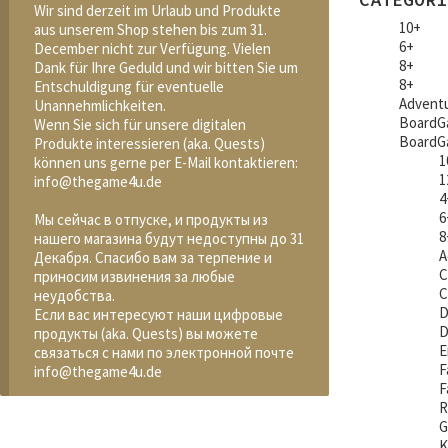
Wir sind derzeit im Urlaub und Produkte
10+
aus unserem Shop stehen bis zum 31.
6+
December nicht zur Verfügung. Vielen
8+
Dank für Ihre Geduld und wir bitten Sie um
8+
Entschuldigung für eventuelle
Advent
Unannehmlichkeiten.
BoardG
Wenn Sie sich für unsere digitalen
BoardG
Produkte interessieren (aka. Quests)
1
können uns gerne per E-Mail kontaktieren:
1
info@thegame4u.de
4
6
Мы сейчас в отпуске, и продукты из
8
нашего магазина будут недоступны до 31
A
Декабря. Спасибо вам за терпение и
C
приносим извинения за любые
C
неудобства.
D
Если вас интересуют наши цифровые
D
продукты (aka. Quests) вы можете
E
связаться с нами по электронной почте
F
info@thegame4u.de
F
R
G
K