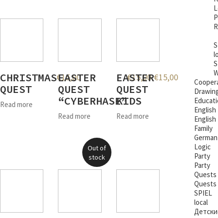
L
P
R
S
l
S
W
CHRISTMAS
EASTER
EASTER
€
15,00
€
15,00
€
15,00
Coopera
QUEST
QUEST
QUEST
Drawin
“CYBERHASE”
KIDS
Educati
Read more
English
Read more
Read more
English
Family
German
Logic
Out of
Party
stock
Party
Quests
Quests
SPIEL
local
Детски