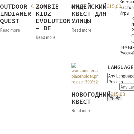
Квесты
OUTDOOR
ZOMBIE
ИНДЕЙСКИЙ
€
15,00
€
21,99
€
15,00
Настол
INDIANER
KIDZ
КВЕСТ ДЛЯ
Игры
К
QUEST
EVOLUTION
УЛИЦЫ
Л
– DE
Read more
Read more
Р
С
Read more
С
Немец
Русски
LANGUAGE
НОВОГОДНИЙ
€
15,00
Apply
КВЕСТ
Read more