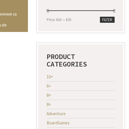
инения за
Min
Max
Price:
€10
—
€20
FILTER
price
price
u.de
PRODUCT
CATEGORIES
10+
6+
8+
8+
Adventure
BoardGames