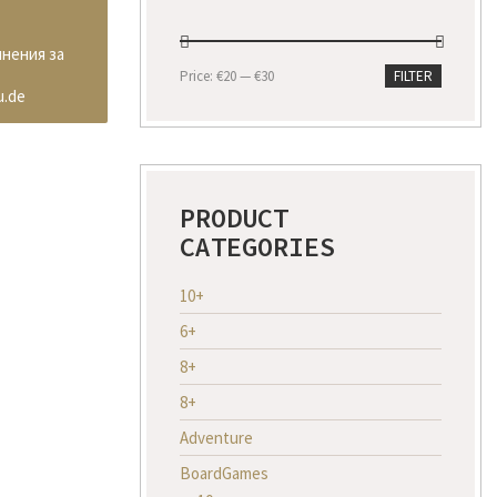
инения за
Min
Max
Price:
€20
—
€30
FILTER
price
price
u.de
PRODUCT
CATEGORIES
10+
6+
8+
8+
Adventure
BoardGames