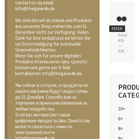
contact us via email
info@thegame4u.de
Wir sind derzeit im Urlaub und Produkte
aus unserem Shop stehen bis zum 31.
Min
Max
FILTER
December nicht zur Verfügung. Vielen
price
price
Price:
Dank für Ihre Geduld und wir bitten Sie
€10
um Entschuldigung für eventuelle
—
Unannehmlichkeiten.
€20
Wenn Sie sich für unsere digitalen
Produkte interessieren (aka. Quests)
können uns gerne per E-Mail
kontaktieren: info@thegame4u.de
PROD
Мы сейчас в отпуске, и продукты из
нашего магазина будут недоступны
CATE
до 31 Декабря. Спасибо вам за
терпение и приносим извинения за
10+
любые неудобства.
Если вас интересуют наши
6+
цифровые продукты (aka. Quests) вы
можете связаться с нами по
8+
электронной почте
info@thegame4u.de
8+