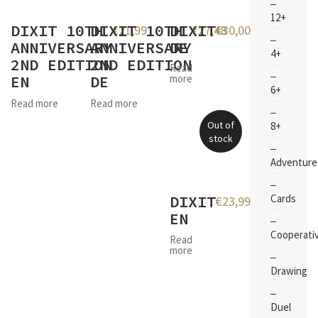
12+
DIXIT 10TH
DIXIT 10TH
DIXIT
€
21,99
€
27,48
€
30,00
ANNIVERSARY
ANNIVERSARY
DE
4+
2ND EDITION
2ND EDITION
Read
EN
DE
more
6+
Read more
Read more
Out of
8+
stock
Adventure
DIXIT
Cards
€
23,99
EN
Cooperati
Read
more
Drawing
Duel