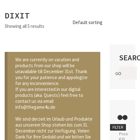
DIXIT
Default sorting
Showing all 5 results
SEAR
We are currently on vacation and
products from our shop will be
Search
unavailable till December 31st. Thank
GO
for:
you for your patience and appologize
for any inconvenience.
If you are interested in our digital
products (aka. Quests) feel free to
contact us via email
info@thegame4u.de
Wir sind derzeit im Urlaub und Produkte
aus unserem Shop stehen bis zum 31.
Min
Max
FILTER
December nicht zur Verfügung. Vielen
price
price
Price:
Dank für Ihre Geduld und wir bitten Sie
€20