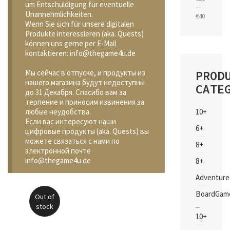
um Entschuldigung für eventuelle
—
Unannehmlichkeiten.
€40
Wenn Sie sich für unsere digitalen
Produkte interessieren (aka. Quests)
können uns gerne per E-Mail
kontaktieren: info@thegame4u.de
PROD
Мы сейчас в отпуске, и продукты из
нашего магазина будут недоступны
CATE
до 31 Декабря. Спасибо вам за
терпение и приносим извинения за
10+
любые неудобства.
Если вас интересуют наши
6+
цифровые продукты (aka. Quests) вы
можете связаться с нами по
8+
электронной почте
info@thegame4u.de
8+
Adventure
BoardGam
Out of
stock
10+