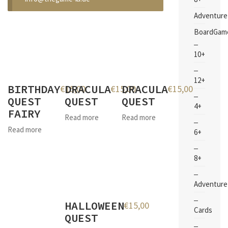
Adventure
BoardGam
10+
12+
BIRTHDAY
DRACULA
DRACULA
€
15,00
€
15,00
€
15,00
QUEST
QUEST
QUEST
4+
FAIRY
Read more
Read more
Read more
6+
8+
Adventure
HALLOWEEN
€
15,00
Cards
QUEST