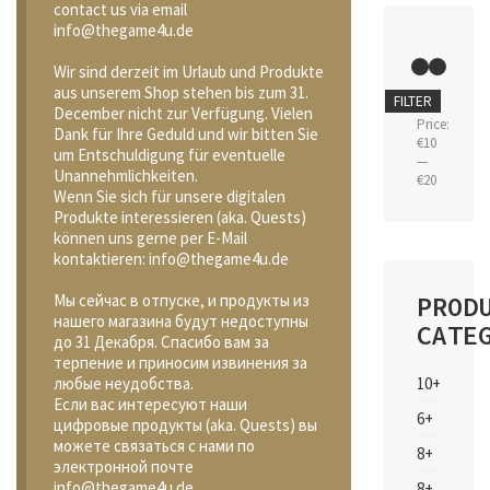
contact us via email
info@thegame4u.de
Wir sind derzeit im Urlaub und Produkte
aus unserem Shop stehen bis zum 31.
Min
Max
FILTER
December nicht zur Verfügung. Vielen
price
price
Price:
Dank für Ihre Geduld und wir bitten Sie
€10
um Entschuldigung für eventuelle
—
Unannehmlichkeiten.
€20
Wenn Sie sich für unsere digitalen
Produkte interessieren (aka. Quests)
können uns gerne per E-Mail
kontaktieren: info@thegame4u.de
PROD
Мы сейчас в отпуске, и продукты из
нашего магазина будут недоступны
CATE
до 31 Декабря. Спасибо вам за
терпение и приносим извинения за
10+
любые неудобства.
Если вас интересуют наши
6+
цифровые продукты (aka. Quests) вы
можете связаться с нами по
8+
электронной почте
info@thegame4u.de
8+