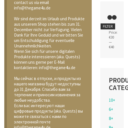
contact us via email
info@thegame4u.de
Wir sind derzeit im Urlaub und Produkte
aus unserem Shop stehen bis zum 31.
Min
Max
FILTER
December nicht zur Verfügung. Vielen
price
price
Price:
Dank für Ihre Geduld und wir bitten Sie
€30
um Entschuldigung für eventuelle
—
Unannehmlichkeiten.
€40
Wenn Sie sich für unsere digitalen
Produkte interessieren (aka. Quests)
können uns gerne per E-Mail
kontaktieren: info@thegame4u.de
PROD
Мы сейчас в отпуске, и продукты из
нашего магазина будут недоступны
CATE
до 31 Декабря. Спасибо вам за
терпение и приносим извинения за
10+
любые неудобства.
Если вас интересуют наши
6+
цифровые продукты (aka. Quests) вы
можете связаться с нами по
8+
электронной почте
info@thegame4u.de
8+