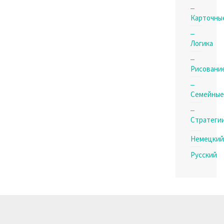
Карточны
Логика
Рисовани
Семейные
Стратеги
Немецкий
Русский